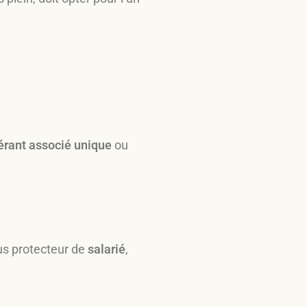
érant associé unique
ou
plus protecteur de
salarié
,