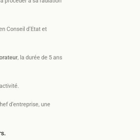
ra procéder à sa radiation
en Conseil d’Etat et
borateur
, la durée de 5 ans
ctivité.
chef d’entreprise, une
rs.