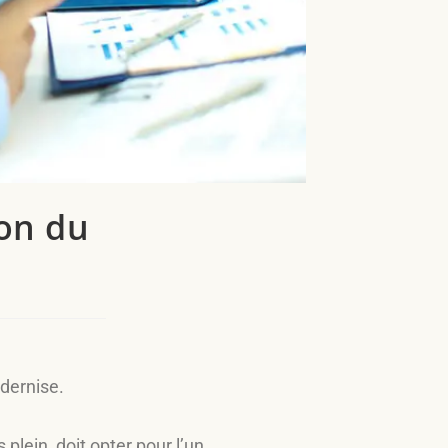
ion du
dernise.
 plein, doit opter pour l’un