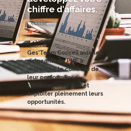
chiffre d'affaires.
Ges'Team Conseil aide les
dirigeants de PME à
reprendre le contrôle de
leur performance,
sécuriser leurs flux et
exploiter pleinement leurs
opportunités.