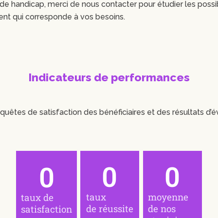
 de handicap, merci de nous contacter pour étudier les possi
t qui corresponde à vos besoins.
Indicateurs de performances
quêtes de satisfaction des bénéficiaires et des résultats d’é
0
0
0
taux
moyenne
taux de
de réussite
de nos
satisfaction