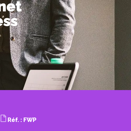
rnet
ess
Réf. : FWP